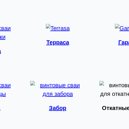
Терраса
Гар
а
а
Забор
Откатные