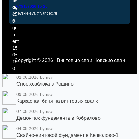
+7(812) 926-15-25
nevskie-svai@yandex.ru
Copyright © 2026 | Винтовые сваи Невские сваи
02.06.2026
by nsv
Снос хозблока в Рощино
09.05.2026
by nsv
Каркасная баня на винтовых сваях
07.05.2026
by nsv
Демонтаж фундамента в Кобралово
04.05.2026
by nsv
Свайно-винтовой фундамент в Келколово-1